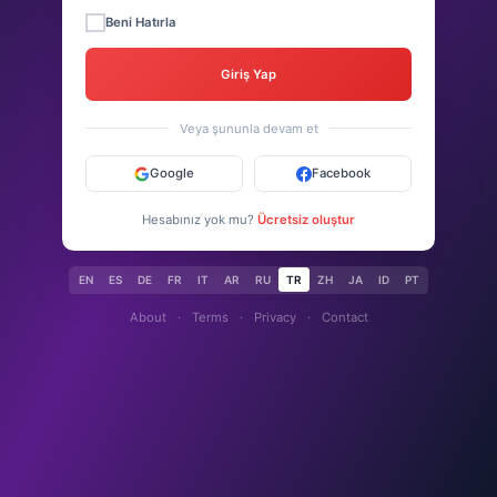
Beni Hatırla
Giriş Yap
Veya şununla devam et
Google
Facebook
Hesabınız yok mu?
Ücretsiz oluştur
EN
ES
DE
FR
IT
AR
RU
TR
ZH
JA
ID
PT
About
·
Terms
·
Privacy
·
Contact