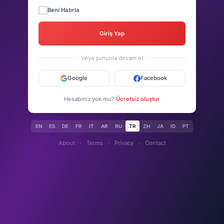
Beni Hatırla
Giriş Yap
Veya şununla devam et
Google
Facebook
Hesabınız yok mu?
Ücretsiz oluştur
EN
ES
DE
FR
IT
AR
RU
TR
ZH
JA
ID
PT
About
·
Terms
·
Privacy
·
Contact