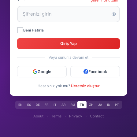
Şifremi Unuttum?
Beni Hatırla
Giriş Yap
Veya şununla devam et
Google
Facebook
Hesabınız yok mu?
Ücretsiz oluştur
EN
ES
DE
FR
IT
AR
RU
TR
ZH
JA
ID
PT
About
·
Terms
·
Privacy
·
Contact