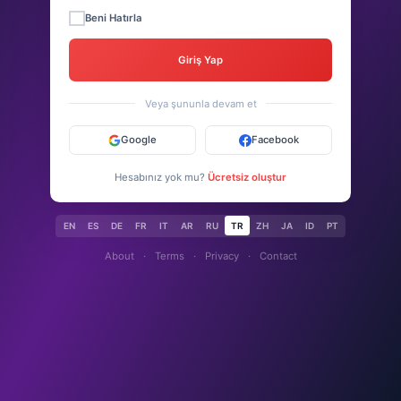
Beni Hatırla
Giriş Yap
Veya şununla devam et
Google
Facebook
Hesabınız yok mu?
Ücretsiz oluştur
EN
ES
DE
FR
IT
AR
RU
TR
ZH
JA
ID
PT
About
·
Terms
·
Privacy
·
Contact