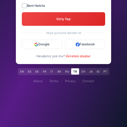
Beni Hatırla
Giriş Yap
Veya şununla devam et
Google
Facebook
Hesabınız yok mu?
Ücretsiz oluştur
EN
ES
DE
FR
IT
AR
RU
TR
ZH
JA
ID
PT
About
·
Terms
·
Privacy
·
Contact