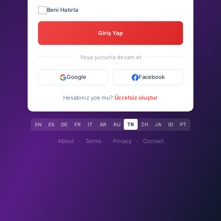
Beni Hatırla
Giriş Yap
Veya şununla devam et
Google
Facebook
Hesabınız yok mu?
Ücretsiz oluştur
EN
ES
DE
FR
IT
AR
RU
TR
ZH
JA
ID
PT
About
·
Terms
·
Privacy
·
Contact