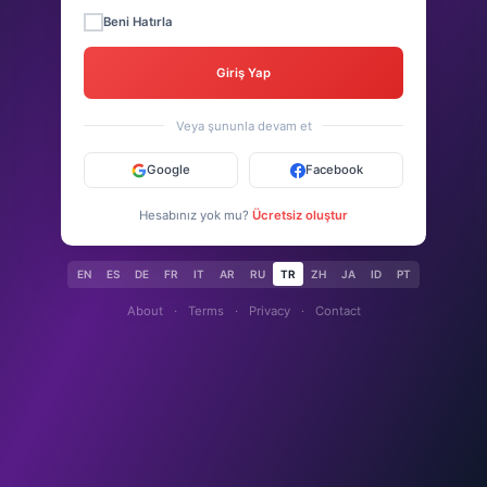
Beni Hatırla
Giriş Yap
Veya şununla devam et
Google
Facebook
Hesabınız yok mu?
Ücretsiz oluştur
EN
ES
DE
FR
IT
AR
RU
TR
ZH
JA
ID
PT
About
·
Terms
·
Privacy
·
Contact