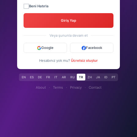
Beni Hatırla
Giriş Yap
Veya şununla devam et
Google
Facebook
Hesabınız yok mu?
Ücretsiz oluştur
EN
ES
DE
FR
IT
AR
RU
TR
ZH
JA
ID
PT
About
·
Terms
·
Privacy
·
Contact