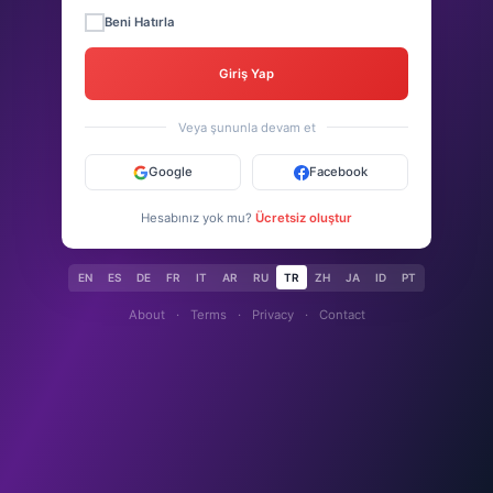
Beni Hatırla
Giriş Yap
Veya şununla devam et
Google
Facebook
Hesabınız yok mu?
Ücretsiz oluştur
EN
ES
DE
FR
IT
AR
RU
TR
ZH
JA
ID
PT
About
·
Terms
·
Privacy
·
Contact