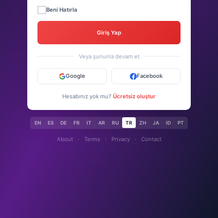
Beni Hatırla
Giriş Yap
Veya şununla devam et
Google
Facebook
Hesabınız yok mu?
Ücretsiz oluştur
EN
ES
DE
FR
IT
AR
RU
TR
ZH
JA
ID
PT
About
·
Terms
·
Privacy
·
Contact