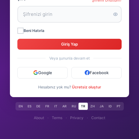
Şifremi Unuttum?
Beni Hatırla
Giriş Yap
Veya şununla devam et
Google
Facebook
Hesabınız yok mu?
Ücretsiz oluştur
EN
ES
DE
FR
IT
AR
RU
TR
ZH
JA
ID
PT
About
·
Terms
·
Privacy
·
Contact