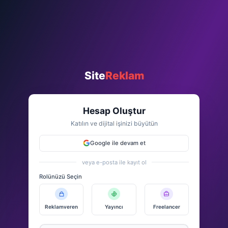
Site
Reklam
Hesap Oluştur
Katılın ve dijital işinizi büyütün
Google ile devam et
veya e-posta ile kayıt ol
Rolünüzü Seçin
Reklamveren
Yayıncı
Freelancer