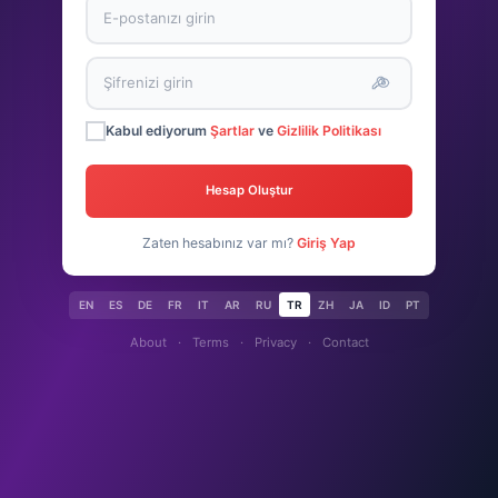
Kabul ediyorum
Şartlar
ve
Gizlilik Politikası
Hesap Oluştur
Zaten hesabınız var mı?
Giriş Yap
EN
ES
DE
FR
IT
AR
RU
TR
ZH
JA
ID
PT
About
·
Terms
·
Privacy
·
Contact