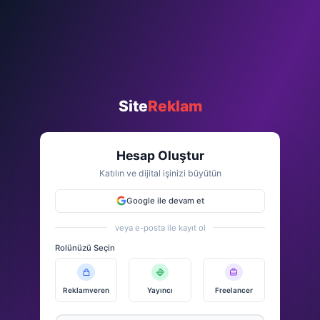
Site
Reklam
Hesap Oluştur
Katılın ve dijital işinizi büyütün
Google ile devam et
veya e-posta ile kayıt ol
Rolünüzü Seçin
Reklamveren
Yayıncı
Freelancer