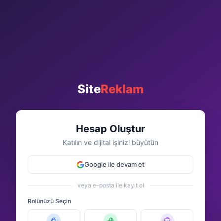
Site
Reklam
Hesap Oluştur
Katılın ve dijital işinizi büyütün
Google ile devam et
veya e-posta ile kayıt ol
Rolünüzü Seçin