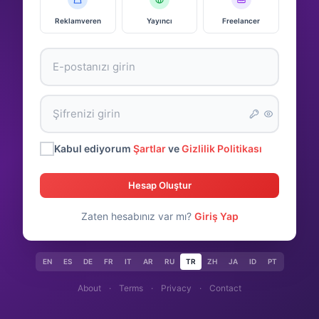
Reklamveren
Yayıncı
Freelancer
Kabul ediyorum
Şartlar
ve
Gizlilik Politikası
Hesap Oluştur
Zaten hesabınız var mı?
Giriş Yap
EN
ES
DE
FR
IT
AR
RU
TR
ZH
JA
ID
PT
About
·
Terms
·
Privacy
·
Contact