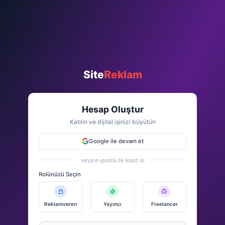
Site
Reklam
Hesap Oluştur
Katılın ve dijital işinizi büyütün
Google ile devam et
veya e-posta ile kayıt ol
Rolünüzü Seçin
Reklamveren
Yayıncı
Freelancer