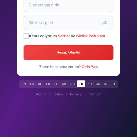
Kabul ediyorum
Şartlar
ve
Gizlilik Politikası
Hesap Oluştur
Zaten hesabınız var mı?
Giriş Yap
EN
ES
DE
FR
IT
AR
RU
TR
ZH
JA
ID
PT
About
·
Terms
·
Privacy
·
Contact