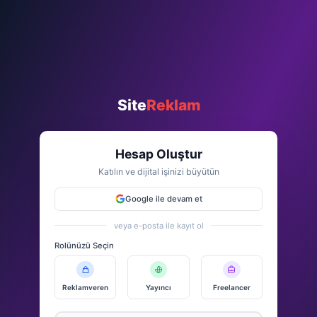
Site
Reklam
Hesap Oluştur
Katılın ve dijital işinizi büyütün
Google ile devam et
veya e-posta ile kayıt ol
Rolünüzü Seçin
Reklamveren
Yayıncı
Freelancer