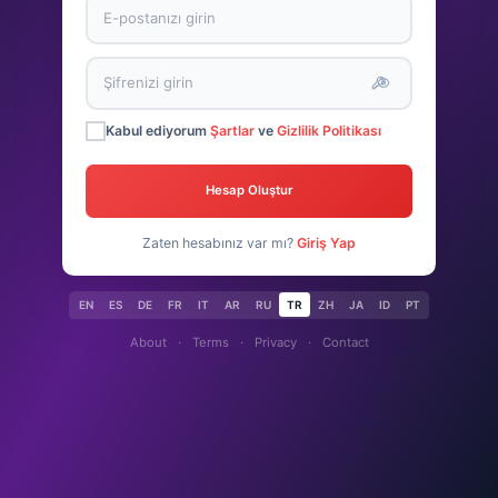
Kabul ediyorum
Şartlar
ve
Gizlilik Politikası
Hesap Oluştur
Zaten hesabınız var mı?
Giriş Yap
EN
ES
DE
FR
IT
AR
RU
TR
ZH
JA
ID
PT
About
·
Terms
·
Privacy
·
Contact