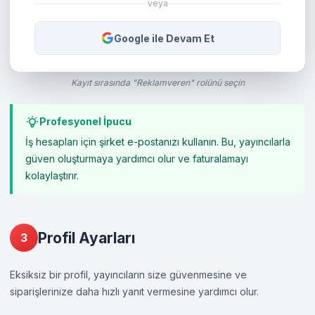
veya
Google ile Devam Et
Kayıt sırasında "Reklamveren" rolünü seçin
Profesyonel İpucu
İş hesapları için şirket e-postanızı kullanın. Bu, yayıncılarla
güven oluşturmaya yardımcı olur ve faturalamayı
kolaylaştırır.
Profil Ayarları
3
Eksiksiz bir profil, yayıncıların size güvenmesine ve
siparişlerinize daha hızlı yanıt vermesine yardımcı olur.