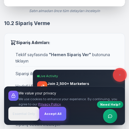
Satın almadan önce tüm detayları inceleyin
10.2 Sipariş Verme
Sipariş Adımları:
Teklif sayfasında
"Hemen Sipariş Ver"
butonuna
tıklayın
Siparişi ilişkilendirmek için proje ve görevi seçin
Live Activity
Join 2,500+ Marketers
Hedef URL'nizi girin (link vermek istediğiniz sayfa)
Get quality backlinks & guest posts from
We value your privacy
verified publishers.
Tercih ettiğiniz bağlantı metnini girin
We use cookies to enhance your experience. By continuing, you
agree to our
Privacy Policy
.
Start Free
→
Need Help?
Yayıncı için özel talimatlar ekleyin
Essential Only
Accept All
Verified Sites
4.9 Rating
Sipariş özetini inceleyin