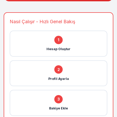
Nasıl Çalışır - Hızlı Genel Bakış
1
Hesap Oluştur
2
Profil Ayarla
3
Bakiye Ekle