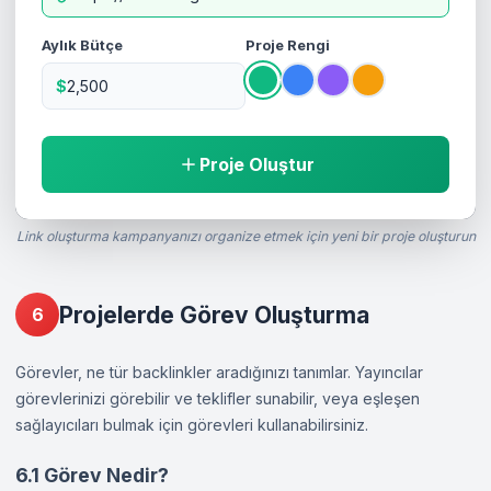
Aylık Bütçe
Proje Rengi
$
2,500
Proje Oluştur
Link oluşturma kampanyanızı organize etmek için yeni bir proje oluşturun
Projelerde Görev Oluşturma
6
Görevler, ne tür backlinkler aradığınızı tanımlar. Yayıncılar
görevlerinizi görebilir ve teklifler sunabilir, veya eşleşen
sağlayıcıları bulmak için görevleri kullanabilirsiniz.
6.1 Görev Nedir?