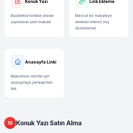
Konuk Yazı
Link Ekleme
Backlinkle birlikte sitede
Mevcut bir makaleye
yayınlanan yeni makale
eklenen linkiniz (niş
düzenleme)
Anasayfa Linki
Maksimum otorite için
anasayfaya yerleştirilen
link
Konuk Yazı Satın Alma
10