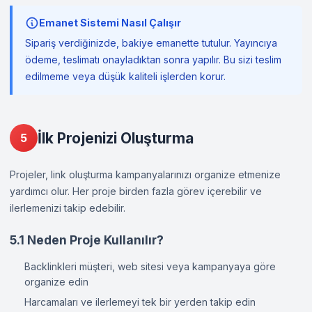
Emanet Sistemi Nasıl Çalışır
Sipariş verdiğinizde, bakiye emanette tutulur. Yayıncıya
ödeme, teslimatı onayladıktan sonra yapılır. Bu sizi teslim
edilmeme veya düşük kaliteli işlerden korur.
İlk Projenizi Oluşturma
5
Projeler, link oluşturma kampanyalarınızı organize etmenize
yardımcı olur. Her proje birden fazla görev içerebilir ve
ilerlemenizi takip edebilir.
5.1 Neden Proje Kullanılır?
Backlinkleri müşteri, web sitesi veya kampanyaya göre
organize edin
Harcamaları ve ilerlemeyi tek bir yerden takip edin