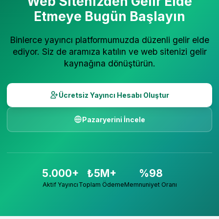
Web Sitenizden Gelir Elde
Etmeye Bugün Başlayın
Binlerce yayıncı platformumuzda düzenli gelir elde
ediyor. Siz de aramıza katılın ve web sitenizi gelir
kaynağına dönüştürün.
Ücretsiz Yayıncı Hesabı Oluştur
Pazaryerini İncele
5.000+
₺5M+
%98
Aktif Yayıncı
Toplam Ödeme
Memnuniyet Oranı