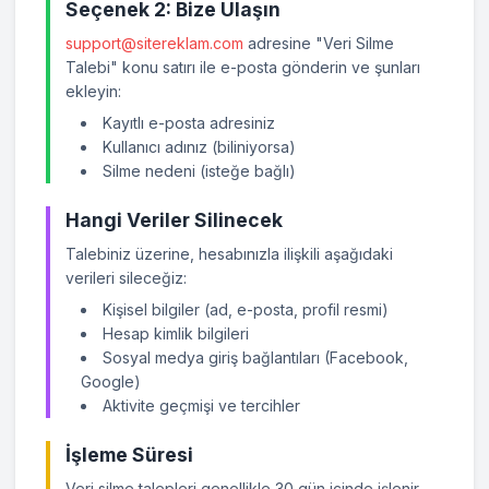
Seçenek 2: Bize Ulaşın
support@sitereklam.com
adresine "Veri Silme
Talebi" konu satırı ile e-posta gönderin ve şunları
ekleyin:
Kayıtlı e-posta adresiniz
Kullanıcı adınız (biliniyorsa)
Silme nedeni (isteğe bağlı)
Hangi Veriler Silinecek
Talebiniz üzerine, hesabınızla ilişkili aşağıdaki
verileri sileceğiz:
Kişisel bilgiler (ad, e-posta, profil resmi)
Hesap kimlik bilgileri
Sosyal medya giriş bağlantıları (Facebook,
Google)
Aktivite geçmişi ve tercihler
İşleme Süresi
Veri silme talepleri genellikle 30 gün içinde işlenir.