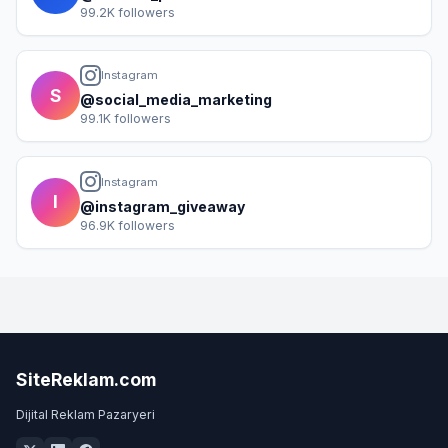
99.2K followers
Instagram
S
@social_media_marketing
99.1K followers
Instagram
I
@instagram_giveaway
96.9K followers
SiteReklam.com
Dijital Reklam Pazaryeri