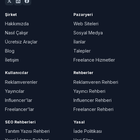
Şirket
Pazaryeri
Hakkımızda
Web Siteleri
Nasıl Çalışır
Sosyal Medya
Ücretsiz Araçlar
İlanlar
Blog
Talepler
İletişim
Freelance Hizmetler
Kullanıcılar
Rehberler
Reklamverenler
Reklamveren Rehberi
Yayıncılar
Yayıncı Rehberi
Influencer'lar
Influencer Rehberi
Freelancer'lar
Freelancer Rehberi
SEO Rehberleri
Yasal
Tanıtım Yazısı Rehberi
İade Politikası