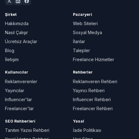
Şirket
Pazaryeri
Hakkımızda
Web Siteleri
Nasıl Çalışır
Sosyal Medya
Ücretsiz Araçlar
İlanlar
Blog
Talepler
İletişim
Freelance Hizmetler
Kullanıcılar
Rehberler
Reklamverenler
Reklamveren Rehberi
Yayıncılar
Yayıncı Rehberi
Influencer'lar
Influencer Rehberi
Freelancer'lar
Freelancer Rehberi
SEO Rehberleri
Yasal
Tanıtım Yazısı Rehberi
İade Politikası