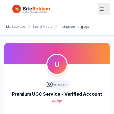
Marketplace
Social Media
Instagram
@ugc
U
Instagram
Premium UGC Service - Verified Account
@ugc