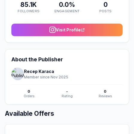
85.1K
0.0%
0
FOLLOWERS
ENGAGEMENT
POSTS
Visit Profile
About the Publisher
Recep Karaca
Member since Nov 2025
0
-
0
Orders
Rating
Reviews
Available Offers