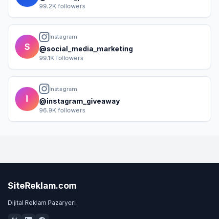
99.2K followers
Instagram
S
@social_media_marketing
99.1K followers
Instagram
I
@instagram_giveaway
96.9K followers
SiteReklam.com
Dijital Reklam Pazaryeri